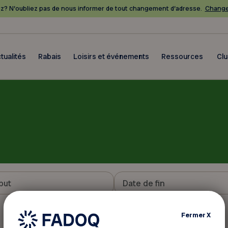
? N’oubliez pas de nous informer de tout changement d’adresse.
Change
tualités
Rabais
Loisirs et événements
Ressources
Cl
Fermer
X