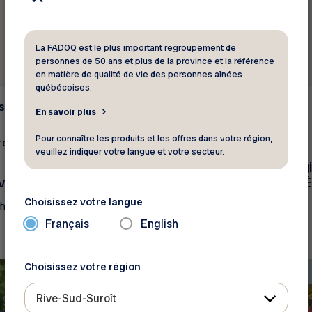
La FADOQ est le plus important regroupement de
personnes de 50 ans et plus de la province et la référence
en matière de qualité de vie des personnes aînées
québécoises.
s
Événements
En savoir plus
Pour connaître les produits et les offres dans votre région,
e 2026 - 24 septembre
26 septembre 2026
veuillez indiquer votre langue et votre secteur.
Équipe FADOQ - Rég
vinciaux FADOQ
Laval - Tour de rein É
Chandonnet 2026
Choisissez votre langue
the
Laval
Français
English
Choisissez votre région
Rive-Sud-Suroît