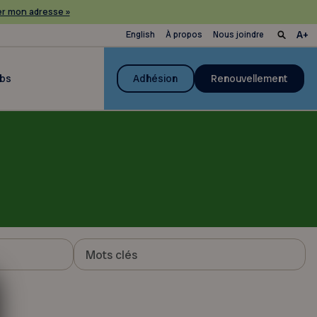
r mon adresse »
English
À propos
Nous joindre
ubs
Adhésion
Renouvellement