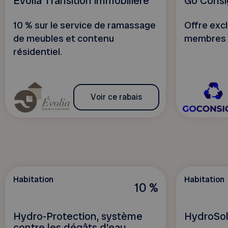
Évolia Transition immobilière
Go Cons
10 % sur le service de ramassage
Offre excl
de meubles et contenu
membres
résidentiel.
Voir ce rabais
Habitation
Habitation
10 %
Hydro-Protection, système
HydroSol
contre les dégâts d'eau