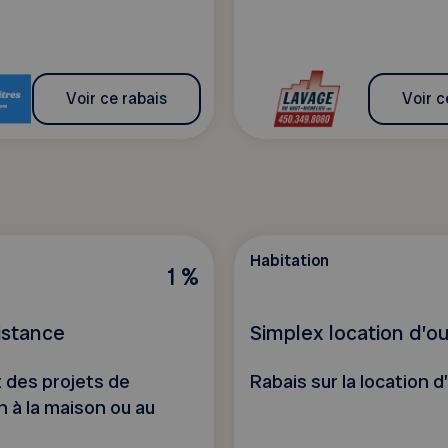
Voir ce rabais
Voir c
Habitation
1 %
istance
Simplex location d’outi
 des projets de
Rabais sur la location d’
n à la maison ou au