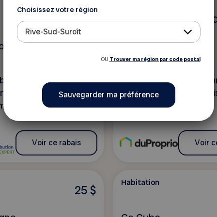
Choisissez votre région
Habitation
10%
Jusq
Rive-Sud-Suroît
ion Pro-Expert
DuProprio
OU
Trouver ma région par code postal
bais sur tout : produits
Un service de vente im
n, de nettoyage, outils
sans intermédiaire mai
ments.
étant accompagné!
Voir ce rabais
Voir c
Habitation
25 $