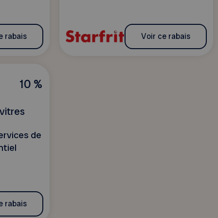
e rabais
Voir ce rabais
10 %
vitres
services de
ntiel
e rabais