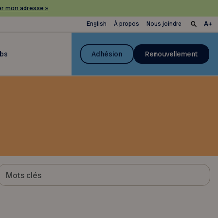
r mon adresse »
English
À propos
Nous joindre
ubs
Adhésion
Renouvellement