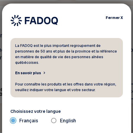
Habitation
200 $
Fermer
X
rface
Bétonel
La FADOQ est le plus important regroupement de
ez vos surfaces à
20 % de rabais sur les 
personnes de 50 ans et plus de la province et la référence
rix!
de première qualité
en matière de qualité de vie des personnes aînées
québécoises.
En savoir plus
Pour connaître les produits et les offres dans votre région,
veuillez indiquer votre langue et votre secteur.
Voir ce rabais
Voir c
Choisissez votre langue
Français
English