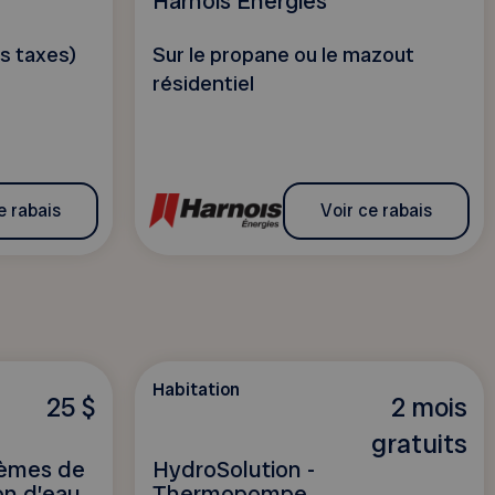
Harnois Énergies
es taxes)
Sur le propane ou le mazout
résidentiel
e rabais
Voir ce rabais
Habitation
25 $
2 mois
gratuits
tèmes de
HydroSolution -
ion d’eau
Thermopompe