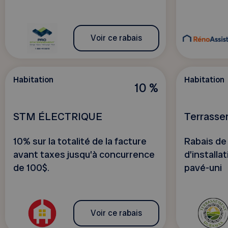
Voir ce rabais
Habitation
Habitation
10 %
STM ÉLECTRIQUE
Terrass
10% sur la totalité de la facture
Rabais de 
avant taxes jusqu’à concurrence
d’installa
de 100$.
pavé-uni
Voir ce rabais