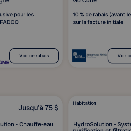
igne
Go Cube
usive pour les
10 % de rabais (avant l
 FADOQ
sur la facture initiale
Voir ce rabais
Voir c
Habitation
Jusqu'à 75 $
ution - Chauffe-eau
HydroSolution - Sys
purification et filtrat