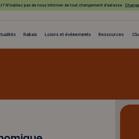
? N’oubliez pas de nous informer de tout changement d’adresse.
Change
tualités
Rabais
Loisirs et événements
Ressources
Cl
onomique