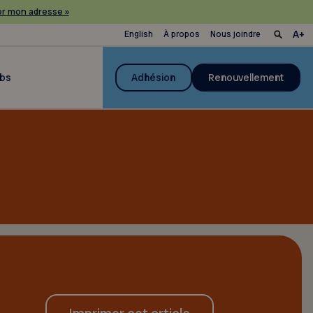
r mon adresse »
English
À propos
Nous joindre
ubs
Adhésion
Renouvellement