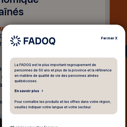
aînés
que du gouvernement
ADOQ, Gisèle Tassé-Goodman,
Fermer
X
8
sur les ondes d’ICI
La FADOQ est le plus important regroupement de
 aînés à faible revenu
personnes de 50 ans et plus de la province et la référence
en matière de qualité de vie des personnes aînées
et qu’ils ont besoin d’un
québécoises.
ant.
En savoir plus
’entrevue.
Pour connaître les produits et les offres dans votre région,
veuillez indiquer votre langue et votre secteur.