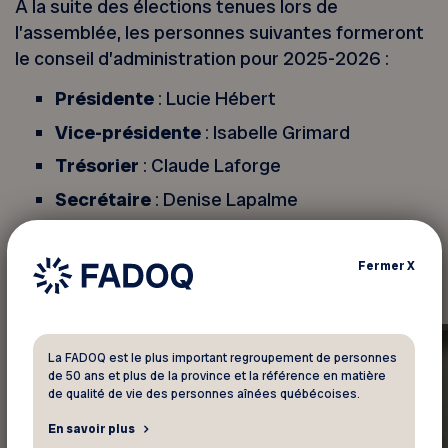
À la suite des élections tenues lors de
l’assemblée, les personnes suivantes formeront
le conseil d’administration pour 2025-2026 :
Présidente
: Lucie Hébert
Vice-présidente
: Isabelle Grimard
Trésorier
: Claude Laforge
Secrétaire
: Denise Lapalme
Administrateurs et administratrices
:
Claire Denis, Éric Van Haverbeke, Michel
Fermer
X
Lavigne, Paul Belzile, Suzane Proulx
La FADOQ est le plus important regroupement de personnes
de 50 ans et plus de la province et la référence en matière
de qualité de vie des personnes aînées québécoises.
En savoir plus