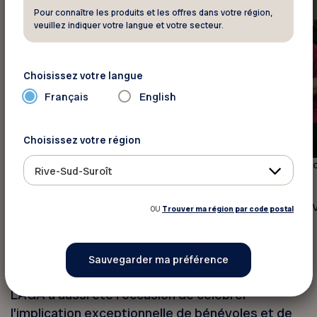
Pour connaître les produits et les offres dans votre région,
veuillez indiquer votre langue et votre secteur.
Choisissez votre langue
Français
English
Choisissez votre région
1ère rangée : Claude Laforge (trésorier), Isabelle Grimard (vi
Rive-Sud-Suroît
présidente), Lucie Hébert (présidente), Denise Lapalme
(secrétaire)
2e rangée : Michel Lavigne, Suzane Proulx, Claire Denis, Éric
OU
Trouver ma région par code postal
Haverbeke, Paul Belzile
Reconnaître l’engagement, souligner
l’excellence
L’AGA a aussi été l’occasion de célébrer
l’implication exceptionnelle de bénévoles et de