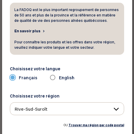
Terego – Haltes pour une nuit chez les
La FADOQ est le plus important regroupement de personnes
producteurs du terroir |
En savoir plus
de 50 ans et plus de la province et la référence en matière
de qualité de vie des personnes aînées québécoises.
VanLife Campers – Location de vans |
En
savoir plus
En savoir plus
Pour connaître les produits et les offres dans votre région,
Transport pour voyager en toute
veuillez indiquer votre langue et votre secteur.
tranquillité
CanaDream – Location d’un VR de
Choisissez votre langue
CanaDream location |
En savoir plus
Français
English
Hertz – Location de véhicule |
En savoir plus
PAL Airlines – Voyages aériens |
En savoir
Choisissez votre région
plus
Rive-Sud-Suroît
Park’N Fly – Stationnement d’aéroport |
En
savoir plus
OU
Trouver ma région par code postal
Proxi et Proxi Extra – Dépanneurs avec