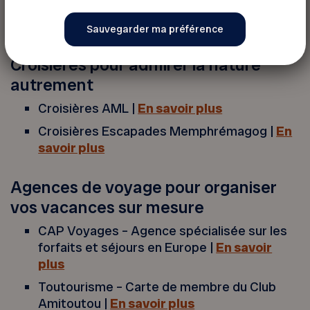
stations-service |
En savoir plus
VIA Rail Canada |
En savoir plus
Croisières pour admirer la nature
autrement
Croisières AML |
En savoir plus
Croisières Escapades Memphrémagog |
En
savoir plus
Agences de voyage pour organiser
vos vacances sur mesure
CAP Voyages – Agence spécialisée sur les
forfaits et séjours en Europe |
En savoir
plus
Toutourisme – Carte de membre du Club
Amitoutou |
En savoir plus