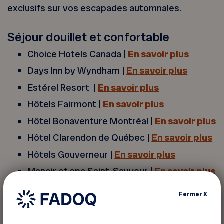
exclusifs sur vos escapades automnales.
Séjour douillet et confortable
Choice Hotels Canada |
En savoir plus
Days Inn by Wyndham |
En savoir plus
Estérel Resort |
En savoir plus
Hôtels Fairmont |
En savoir plus
Hôtel Bonaventure Montréal |
En savoir plus
Hôtel Clarendon de Québec |
En savoir plus
Hôtels Gouverneur |
En savoir plus
Manoir et spa Saint-Sauveur |
En savoir plus
Ôrigine artisans hôteliers |
En savoir plus
Fermer
X
Sandman Hôtel Montréal-Longueuil |
En
savoir plus