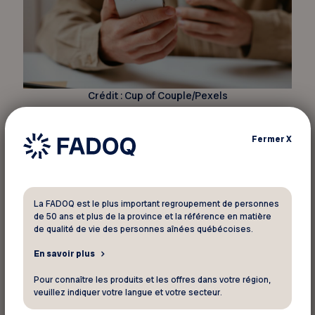
Crédit : Cup of Couple/Pexels
La FADOQ suivra ce dossier avec attention et
souhaite que cette stratégie ait un impact réel
Fermer
X
afin de freiner la prolifération des fraudes.
L’organisation offre sa pleine collaboration et se
tiendra prête à participer aux consultations
La FADOQ est le plus important regroupement de personnes
entourant les changements législatifs à venir.
de 50 ans et plus de la province et la référence en matière
de qualité de vie des personnes aînées québécoises.
Ottawa entend modifier la Loi sur les
En savoir plus
banques afin d’obliger les institutions financières
Pour connaître les produits et les offres dans votre région,
à mettre en œuvre des mesures préventives
veuillez indiquer votre langue et votre secteur.
pour mieux détecter et contrer la fraude.