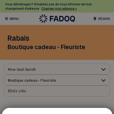
Vous déménagez? N’oubliez pas de nous informer de tout
changement d’adresse.
Changer mon adresse »
RÉGION
Rabais
Boutique cadeau - Fleuriste
Rive-Sud-Suroît
Boutique cadeau - Fleuriste