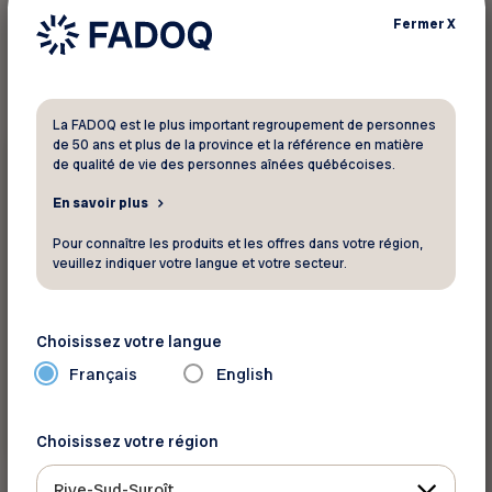
1
résultat trouvé
Fermer
X
La FADOQ est le plus important regroupement de personnes
de 50 ans et plus de la province et la référence en matière
15 %
Boutique cadeau -
de qualité de vie des personnes aînées québécoises.
Fleuriste
En savoir plus
Fleurista
Pour connaître les produits et les offres dans votre région,
veuillez indiquer votre langue et votre secteur.
15 % de rabais sur tous les produits et services
Choisissez votre langue
Français
English
Voir ce rabais
Choisissez votre région
Rive-Sud-Suroît