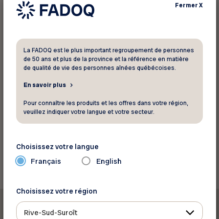
Fermer
X
Pour informations
Chaussures Pop Châteauguay
La FADOQ est le plus important regroupement de personnes
238 boulevard Saint-Jean-Baptiste
de 50 ans et plus de la province et la référence en matière
Châteauguay Québec J6K 3C1
de qualité de vie des personnes aînées québécoises.
Téléphone :
450 844-3212
En savoir plus
Site web
Pour connaître les produits et les offres dans votre région,
Voir la carte
veuillez indiquer votre langue et votre secteur.
Retourner aux rabais
Choisissez votre langue
Français
English
Choisissez votre région
Rive-Sud-Suroît