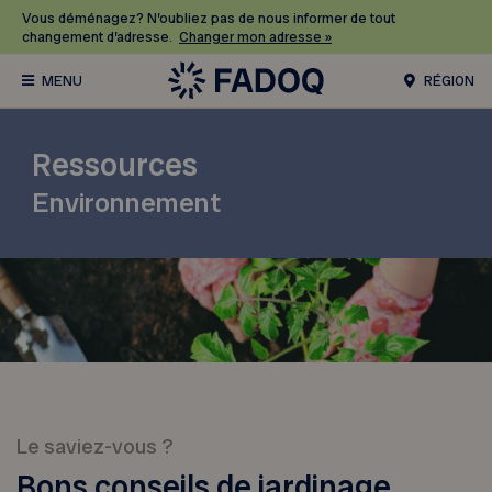
Vous déménagez? N’oubliez pas de nous informer de tout
changement d’adresse.
Changer mon adresse »
RÉGION
Ressources
Environnement
Le saviez-vous ?
Bons conseils de jardinage