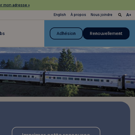
r mon adresse »
English
À propos
Nous joindre
ubs
Adhésion
Renouvellement