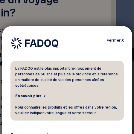
ain?
ochainement? Alors vous
otre voyage des plus
Fermer
X
it de parler avec un agent de
tes afin de mieux
i se présentent à vous.
La FADOQ est le plus important regroupement de
personnes de 50 ans et plus de la province et la référence
en matière de qualité de vie des personnes aînées
z pas apporter toutes vos
québécoises.
ez prévoir un maximum de
En savoir plus
re pour la durée du voyage.
 la lecture, votre lecteur
Pour connaître les produits et les offres dans votre région,
veuillez indiquer votre langue et votre secteur.
ette, vos lunettes
ser le temps.