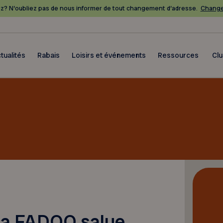
? N’oubliez pas de nous informer de tout changement d’adresse.
Change
tualités
Rabais
Loisirs et événements
Ressources
Cl
la FADOQ salue