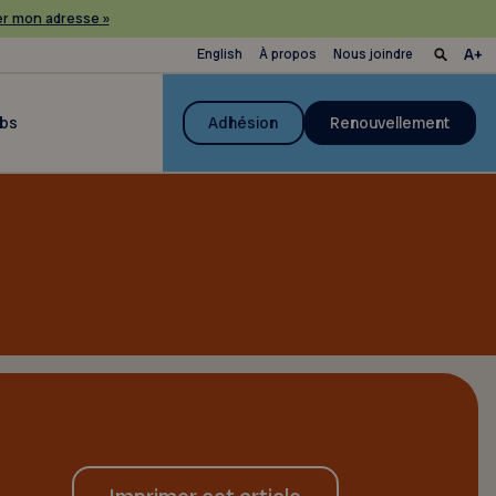
r mon adresse »
English
À propos
Nous joindre
ubs
Adhésion
Renouvellement