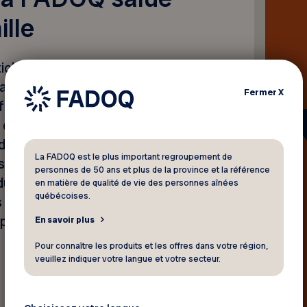
ille
icle sur le cas d’une
la Montérégie qui a été
Fermer
X
açon illégale une locataire
 des « travaux majeurs ». La
 de 12 000 $. Nous avons
La FADOQ est le plus important regroupement de
 sa famille d’avoir défendu
personnes de 50 ans et plus de la province et la référence
f du logement. Nous avons
en matière de qualité de vie des personnes aînées
québécoises.
s personnes aînées en
pectés, sans exception.
En savoir plus
Pour connaître les produits et les offres dans votre région,
veuillez indiquer votre langue et votre secteur.