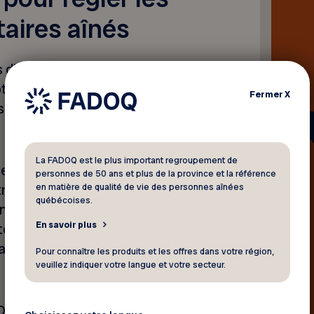
aires aînés
s dispositions législatives en
pté aujourd’hui, ne permettra
Fermer
X
affligeant les locataires
La FADOQ est le plus important regroupement de
ent, nous estimons que le
personnes de 50 ans et plus de la province et la référence
en matière de qualité de vie des personnes aînées
re responsable de
québécoises.
ranceau, manquent une
En savoir plus
otection des locataires
seau FADOQ, Gisèle Tassé-
Pour connaître les produits et les offres dans votre région,
veuillez indiquer votre langue et votre secteur.
DOQ
était présent en