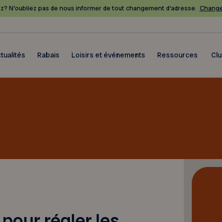
? N’oubliez pas de nous informer de tout changement d’adresse.
Change
tualités
Rabais
Loisirs et événements
Ressources
Cl
n pour régler les