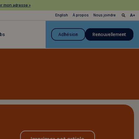
r mon adresse »
English
À propos
Nous joindre
ubs
Adhésion
Renouvellement