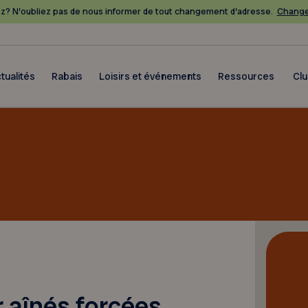
? N’oubliez pas de nous informer de tout changement d’adresse.
Change
tualités
Rabais
Loisirs et événements
Ressources
Cl
 aînés forcées