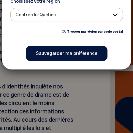
Choisissez votre région
e chaque résident lui sont
pas en quoi la collecte de ces
Centre-du-Québec
importante encore pour le
es aînés. En effet, plus il y a
OU
Trouver ma région par code postal
lation, plus le risque
fraude augmente. Les
r faire parvenir ces
l (non sécurisé) ou par la
s d’identités inquiète nos
r ce genre de drame est de
les circulent le moins
tection des informations
ités. Au cours des dernières
ultiplié les lois et