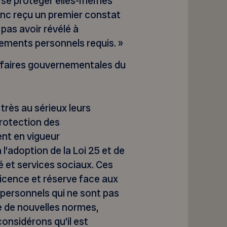
’à se protéger elles-mêmes
onc reçu un premier constat
 pas avoir révélé à
nements personnels requis. »
affaires gouvernementales du
rès au sérieux leurs
protection des
nt en vigueur
l’adoption de la Loi 25 et de
é et services sociaux. Ces
ticence et réserve face aux
ersonnels qui ne sont pas
e de nouvelles normes,
onsidérons qu’il est