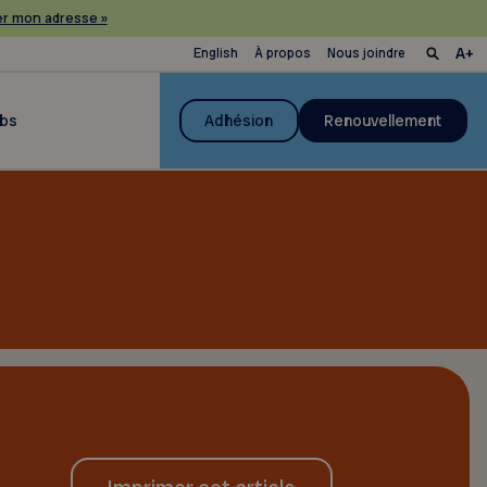
r mon adresse »
English
À propos
Nous joindre
ubs
Adhésion
Renouvellement