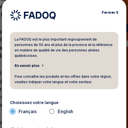
let, date de naissance et
Fermer
X
eurs résidents.
 son intrusion dans la vie
hoisi de vivre en résidence.
La FADOQ est le plus important regroupement de
personnes de 50 ans et plus de la province et la référence
nt un domicile privé au
en matière de qualité de vie des personnes aînées
dominium.
québécoises.
En savoir plus
oi sur les services de santé et
Pour connaître les produits et les offres dans votre région,
specteurs le pouvoir d’exiger
veuillez indiquer votre langue et votre secteur.
essaires pour exercer leurs
r comme étant applicable aux
Choisissez votre langue
ents en RPA.
Français
English
uoi les nom, date de