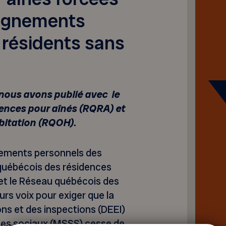
eignements
 résidents sans
nous avons publié avec le
ences pour aînés (RQRA) et
bitation (RQOH).
nements personnels des
québécois des résidences
et le Réseau québécois des
rs voix pour exiger que la
ns et des inspections (DEEI)
ices sociaux (MSSS) cesse de