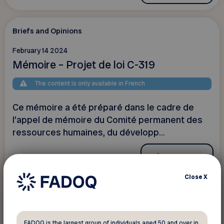
Briefs and Opinions
February 14 2024
Mémoire – Projet de loi C-319
The content is only available in French
Ce mémoire a été préparé dans le cadre de
l’appel de mémoire du Comité permanent des
ressources humaines, du développ...
Learn more
Close
X
Briefs and Opinions
January 17 2024
FADOQ is the largest group of individuals aged 50 and over in