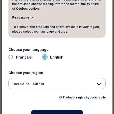
Mémoire – Budget du Québec 2024-
the province and the leading reference for the quality of life
2025
of Quebec seniors.
Read more
The content is only available in French
To discover the products and offers available in your region,
Préparé dans le cadre des consultations
please select your language and area.
prébudgétaires, ce mémoire présente 26
recommandations en vue du budget du go...
Choose your language
Learn more
Français
English
Choose your region
Bas Saint-Laurent
Briefs and Opinions
OR
Find your region by postal code
September 11 2023
Mémoire – Mieux protéger les locataires