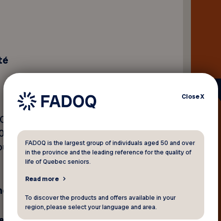
té
Close
X
ADOQ BSL est un organisme
 10 500 membres répartis
FADOQ is the largest group of individuals aged 50 and over
ur mission le bien-être des
in the province and the leading reference for the quality of
life of Quebec seniors.
Read more
e sur 2 jours
To discover the products and offers available in your
region, please select your language and area.
es au poste :
.