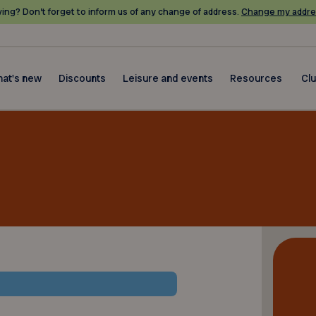
ing? Don’t forget to inform us of any change of address.
Change my addre
at's new
Discounts
Leisure and events
Resources
Cl