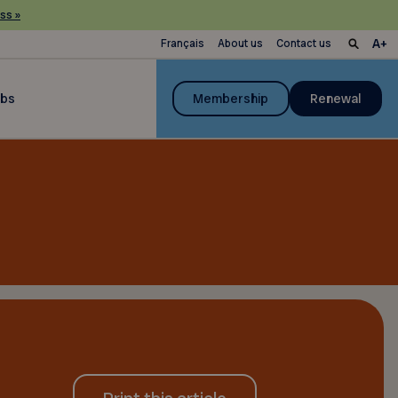
ss »
Français
About us
Contact us
ubs
Membership
Renewal