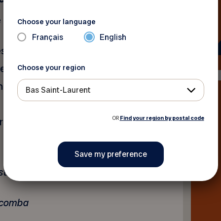
e logiciel comptable
Acomba
Choose your language
Français
English
estion des comptes clients;
ensemble des paiements reçus;
Choose your region
 encaissements;
Bas Saint-Laurent
OR
Find your region by postal code
risation;
stration ou expérience
 Acomba