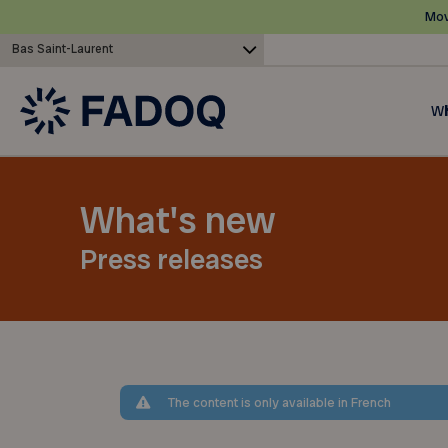
Mov
Bas Saint-Laurent
Wh
What's new
Press releases
The content is only available in French