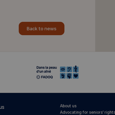
Back to news
About us
us
Advocating for seniors’ right