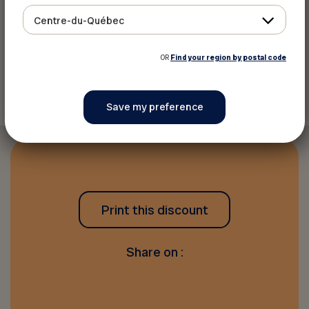
See the map
Centre-du-Québec
OR
Find your region by postal code
Back to discounts
Print this discount
Share on :