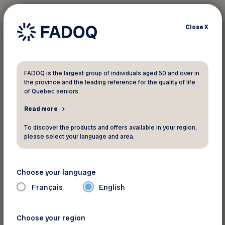
Thérapie manuelle et massothérapie
Diminutions des douleurs chroniques
Close
X
Prévention des blessures
Cours de groupes
FADOQ is the largest group of individuals aged 50 and over in
the province and the leading reference for the quality of life
*Applicable sur le prix régulier. Ne peut être
of Quebec seniors.
jumelé à aucune autre promotion.
Read more
To discover the products and offers available in your region,
please select your language and area.
Pour informations
KINELITE
Choose your language
60 Boul Carignan
Français
English
Victoriaville Québec G6P 4Z6
Toll Free:
1-855-348--418 #3
Choose your region
Website