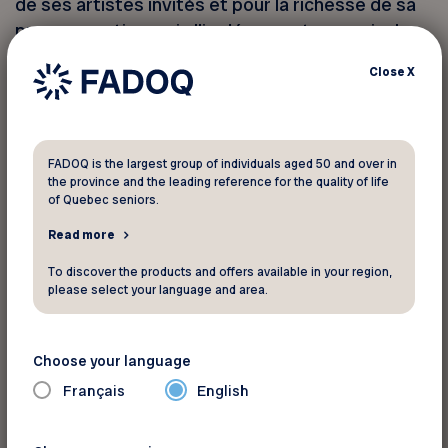
de ses artistes invités et pour la richesse de sa
programmation, qui allie découvertes musicales
et prestations d’envergure. Que vous soyez
Close
X
mélomanes avertis ou simplement curieux de
vivre un moment unique, c’est l’occasion idéale
d’assister à des concerts variés dans un cadre
inspirant.
FADOQ is the largest group of individuals aged 50 and over in
the province and the leading reference for the quality of life
of Quebec seniors.
Une belle façon d’encourager la culture d’ici…
Read more
tout en réalisant des économies !
To discover the products and offers available in your region,
please select your language and area.
Pour informations
Choose your language
Camp Musical du SLSJ
Français
English
1589, Route 169
Métabetchouan - Lac-à-la-Croix Québec G8G