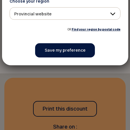
1A8
Choose your region
Phone:
418-349-2085
Provincial website
Website
See the map
OR
Find your region by postal code
Back to discounts
Print this discount
Share on :