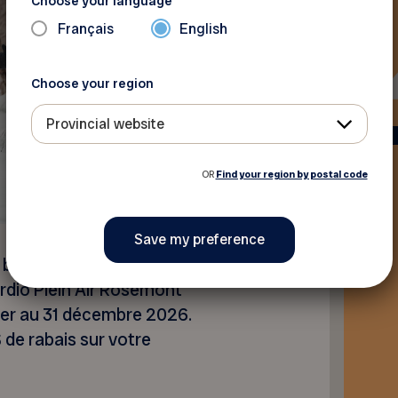
Choose your language
Français
English
Choose your region
Provincial website
OR
Find your region by postal code
bénéficie de 5% de rabais
dio Plein Air Rosemont
vier au 31 décembre 2026.
de rabais sur votre