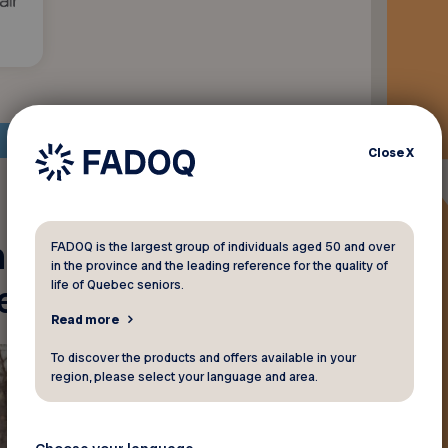
Close
X
 rabais sur
nement chez
FADOQ is the largest group of individuals aged 50 and over
in the province and the leading reference for the quality of
life of Quebec seniors.
osemont
Read more
To discover the products and offers available in your
region, please select your language and area.