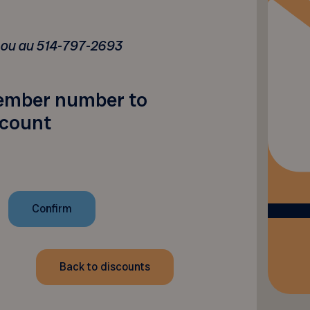
ou au 514-797-2693
ember number to
scount
Back to discounts