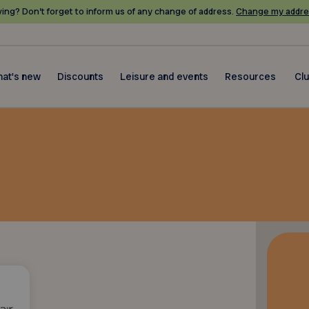
ing? Don’t forget to inform us of any change of address.
Change my addre
at's new
Discounts
Leisure and events
Resources
Cl