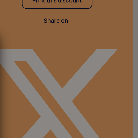
Print this discount
Share on :