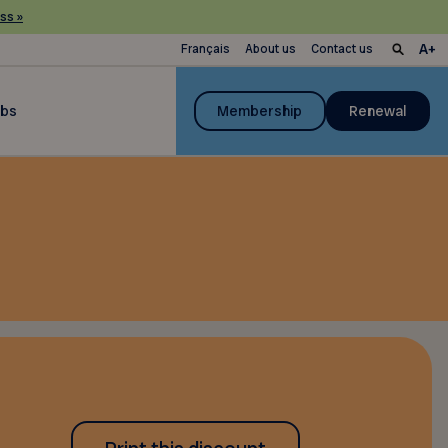
ss »
Français
About us
Contact us
ubs
Membership
Renewal