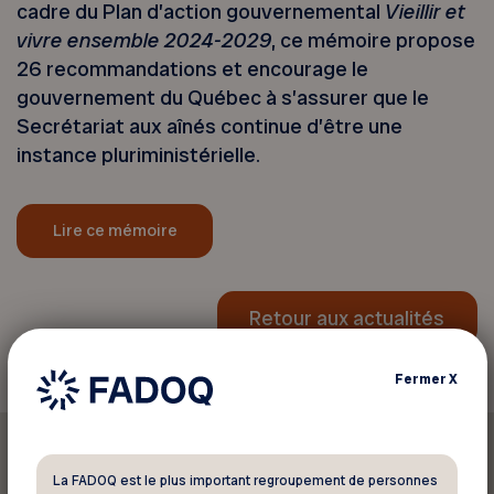
cadre du Plan d’action gouvernemental
Vieillir et
vivre ensemble
2024-2029
, ce mémoire propose
26 recommandations et encourage le
gouvernement du Québec à s’assurer que le
Secrétariat aux aînés continue d’être une
instance pluriministérielle.
Lire ce mémoire
Retour aux actualités
Fermer
X
La FADOQ est le plus important regroupement de personnes