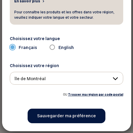
En savoir plus
Contrat de procuration : Confier la
Pour connaître les produits et les offres dans votre région,
veuillez indiquer votre langue et votre secteur.
gestion de vos affaires
Le mandat de protection
Choisissez votre langue
Homologation : utiliser le mandat de
protection
Français
English
Faire votre testament
Choisissez votre région
Décès et succession : Comment gérer
le décès
île de Montréal
De plus, l’Autorité des marchés financiers (AMF)
OU
Trouver ma région par code postal
offre un
répertoire regroupant l’ensemble des
outils d’éducation financière disponibles au
Québec
.