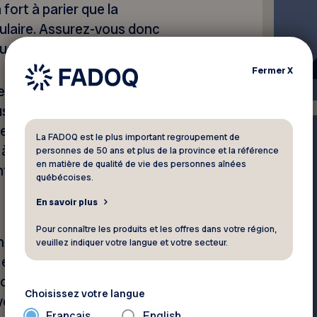
fort à parier que la
ulaire. Assurez-vous donc
us fait.
Fermer
X
n particulier, l’attente peut
us faites affaire avec des
r exemple, vous augmentez
La FADOQ est le plus important regroupement de
 à plus de 30 entrepôts de
personnes de 50 ans et plus de la province et la référence
en matière de qualité de vie des personnes aînées
t trouver ce qu’il vous faut.
québécoises.
En savoir plus
Pour connaître les produits et les offres dans votre région,
 pleine saison est le meilleur
veuillez indiquer votre langue et votre secteur.
r en début de saison devient
ont au niveau le plus bas et
Choisissez votre langue
ent bien qu’ils doivent
Français
English