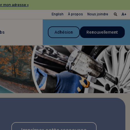
r mon adresse »
English
À propos
Nous joindre
ubs
Adhésion
Renouvellement