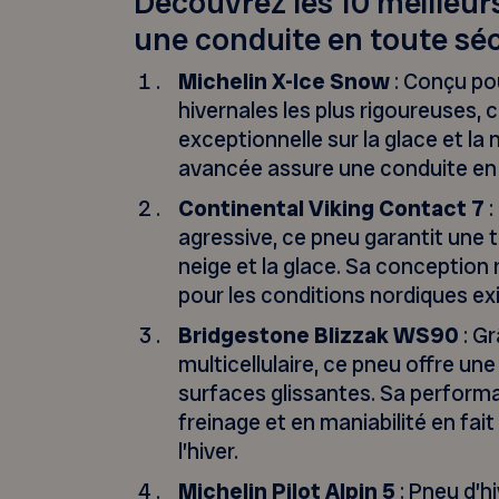
Découvrez les 10 meilleur
une conduite en toute séc
Michelin X-Ice Snow
: Conçu pou
hivernales les plus rigoureuses,
exceptionnelle sur la glace et la
avancée assure une conduite en
Continental Viking Contact 7
:
agressive, ce pneu garantit une t
neige et la glace. Sa conception 
pour les conditions nordiques ex
Bridgestone Blizzak WS90
: Gr
multicellulaire, ce pneu offre un
surfaces glissantes. Sa perfor
freinage et en maniabilité en fai
l’hiver.
Michelin Pilot Alpin 5
: Pneu d’h