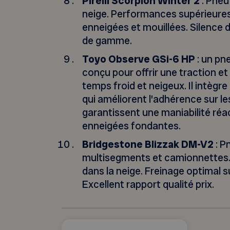
Pirelli Scorpion Winter 2
: Pneu
neige. Performances supérieures
enneigées et mouillées. Silence
de gamme.
Toyo Observe GSi-6 HP
: un p
conçu pour offrir une traction et
temps froid et neigeux. Il intèg
qui améliorent l’adhérence sur l
garantissent une maniabilité réa
enneigées fondantes.
Bridgestone Blizzak DM-V2
: P
multisegments et camionnettes
dans la neige. Freinage optimal su
Excellent rapport qualité prix.