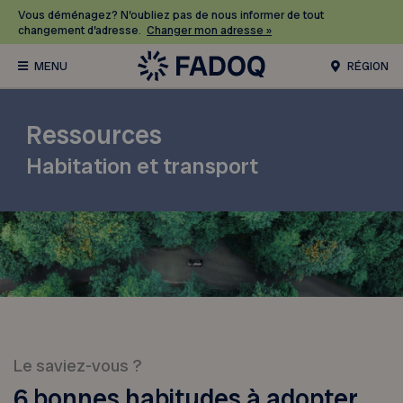
Vous déménagez? N’oubliez pas de nous informer de tout
changement d’adresse.
Changer mon adresse »
RÉGION
Ressources
Habitation et transport
Le saviez-vous ?
6 bonnes habitudes à adopter