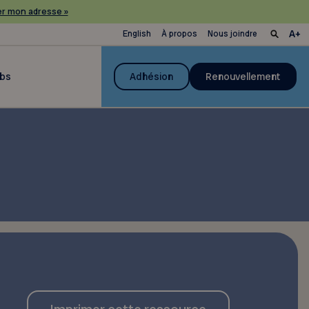
r mon adresse »
English
À propos
Nous joindre
ubs
Adhésion
Renouvellement