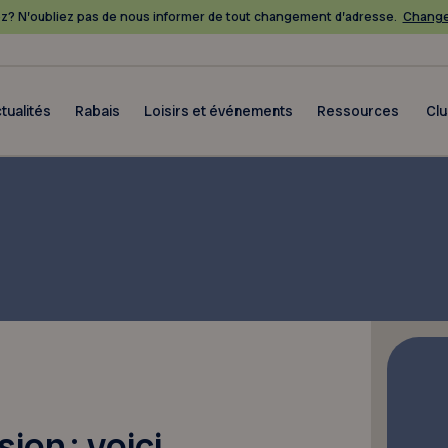
? N’oubliez pas de nous informer de tout changement d’adresse.
Change
tualités
Rabais
Loisirs et événements
Ressources
Cl
on : voici