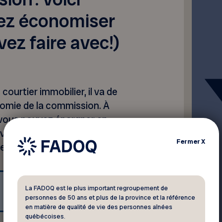
ez économiser
ez faire avec!)
ourtier immobilier, il va de
onomie de la commission. À
e vous pouvez épargner en
ants, si l’on se base sur une
Fermer
X
s :
Montant économisé
La FADOQ est le plus important regroupement de
personnes de 50 ans et plus de la province et la référence
en matière de qualité de vie des personnes aînées
québécoises.