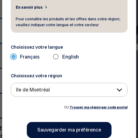
15 000 $
En savoir plus
Pour connaître les produits et les offres dans votre région,
17 500 $
veuillez indiquer votre langue et votre secteur.
Choisissez votre langue
23 000 $
Français
English
29 000 $
Choisissez votre région
île de Montréal
35 000 $
OU
Trouver ma région par code postal
tre résidence principale
ofit s’ajoute le montant