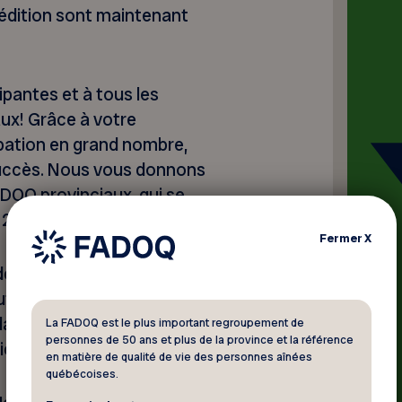
édition sont maintenant
pantes et à tous les
ux! Grâce à votre
ipation en grand nombre,
succès. Nous vous donnons
OQ provinciaux, qui se
u 24 septembre 2026.
Fermer
X
es milliers de compétiteurs
ut au Québec, qui
ns un esprit de plaisir, de
La FADOQ est le plus important regroupement de
personnes de 50 ans et plus de la province et la référence
ie.
en matière de qualité de vie des personnes aînées
québécoises.