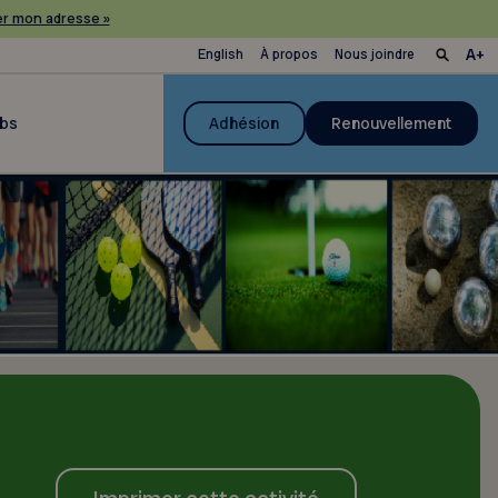
r mon adresse »
English
À propos
Nous joindre
ubs
Adhésion
Renouvellement