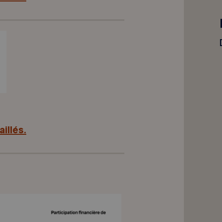
illés.