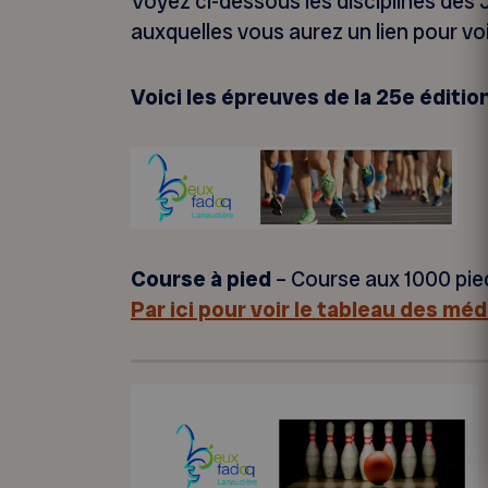
Voyez ci-dessous les disciplines de
auxquelles vous aurez un lien pour voi
Voici les épreuves de la 25e édition
Course à pied
– Course aux 1000 pieds
Par ici pour voir le tableau des méda