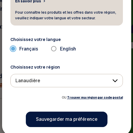
s Jeux régionaux FADOQ
En savoir plus
r les tableaux des médaillés.
Pour connaître les produits et les offres dans votre région,
veuillez indiquer votre langue et votre secteur.
:
Choisissez votre langue
Français
English
Choisissez votre région
 de la Ville de Joliette
Lanaudière
illés.
OU
Trouver ma région par code postal