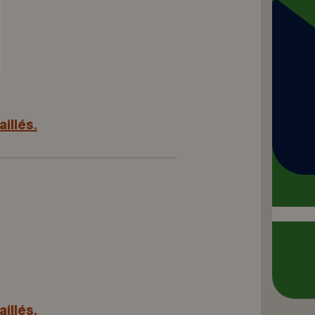
illés.
illés.