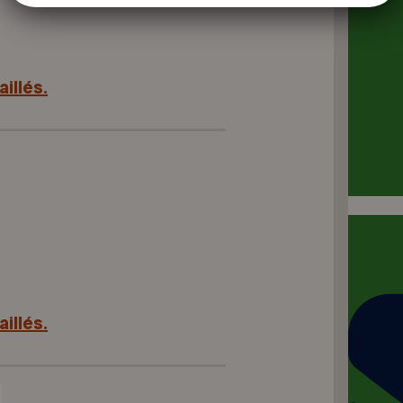
illés.
illés.