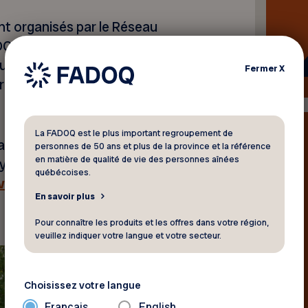
nt organisés par le Réseau
OQ – Régions de Québec et
Québec,
ont mis en ligne leur
Fermer
X
ormations pertinentes pour
La FADOQ est le plus important regroupement de
annoncé lors de cette
personnes de 50 ans et plus de la province et la référence
en matière de qualité de vie des personnes aînées
olympique canadien de
québécoises.
vey se joint à l’aventure à
En savoir plus
Pour connaître les produits et les offres dans votre région,
veuillez indiquer votre langue et votre secteur.
Choisissez votre langue
Français
English