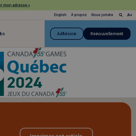
r mon adresse »
English
À propos
Nous joindre
ubs
Adhésion
Renouvellement