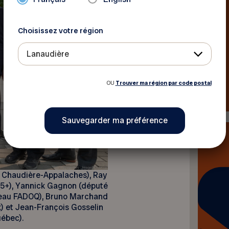
Choisissez votre région
Lanaudière
OU
Trouver ma région par code postal
 Chaudière-Appalaches), Ray
55+), Yannick Gagnon (député
seau FADOQ), Bruno Marchand
) et Jean-François Gosselin
uébec).