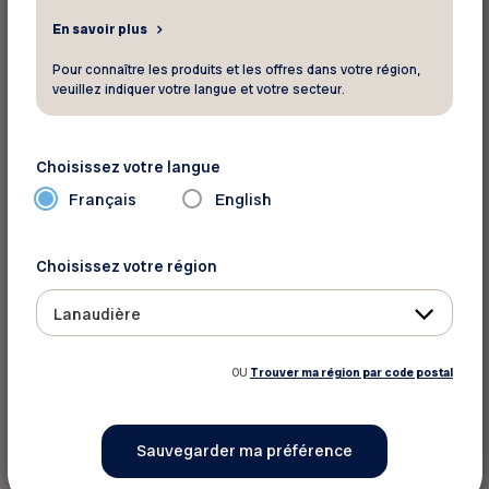
Québec Québec G1R 4P5
En savoir plus
Téléphone :
418 692-3861
Pour connaître les produits et les offres dans votre région,
Sans frais :
1 800 441-1414
veuillez indiquer votre langue et votre secteur.
Site Web
Voir la carte
Choisissez votre langue
Fairmont Le Château Montebello
Français
English
392, rue Notre-Dame
Montebello Québec J0V 1L0
Choisissez votre région
Téléphone :
819 423-6341
Sans frais :
1 800 441-1414
Lanaudière
Site Web
Voir la carte
OU
Trouver ma région par code postal
Fairmont Le Manoir Richelieu
181, rue Richelieu
La Malbaie Québec G5A 1X7