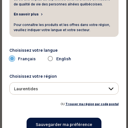
Imprimer cet article
de qualité de vie des personnes aînées québécoises.
En savoir plus
Partager sur :
Pour connaître les produits et les offres dans votre région,
veuillez indiquer votre langue et votre secteur.
Choisissez votre langue
Français
English
Choisissez votre région
Laurentides
OU
Trouver ma région par code postal