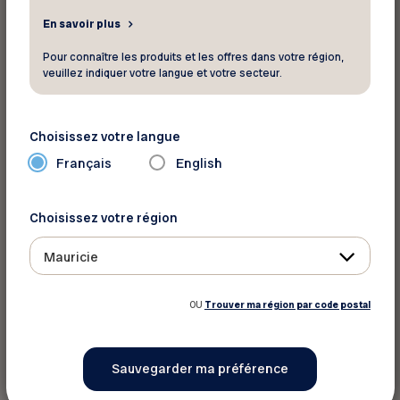
Région Abitibi Témiscamingue
En savoir plus
Martine St-Jean | Québec, FADOQ – Régions
Pour connaître les produits et les offres dans votre région,
Québec Chaudière Appalaches
veuillez indiquer votre langue et votre secteur.
Bertand Thibault | Shefford, FADOQ – Région
Richelieu-Yamaska
Choisissez votre langue
Raymonde Thibault | Saint-Ferdinand,
Français
English
FADOQ – Région Centre-du-Québec
Septembre
Choisissez votre région
Maria Bianchi | Terrebonne, FADOQ – Région
Mauricie
Lanaudière
Claude Caron | Les Escoumins, FADOQ –
OU
Trouver ma région par code postal
Côte-Nord
Denise Cloutier | Massueville, FADOQ –
Région Richelieu-Yamaska