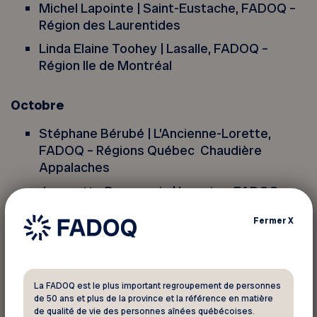
Michel Lapointe | Saint-Eustache, FADOQ –
Région des Laurentides
Linda Elaine Toohey | Lasalle, FADOQ –
Région Ile de Montréal
Octobre
Stéphane Bérubé | L’Ancienne-Lorette,
FADOQ – Régions Québec Chaudière
Appalaches
Jeannette Desmarais | Lorraine, FADOQ –
Région des Laurentides
Fermer
X
Pierre Laflèche | Gatineau, FADOQ – Région
Outaouais
Agathe Matton | Saint-Hyacinthe, FADOQ –
La FADOQ est le plus important regroupement de personnes
Région Richelieu-Yamaska
de 50 ans et plus de la province et la référence en matière
François Mercier | Rouyn-Noranda, FADOQ –
de qualité de vie des personnes aînées québécoises.