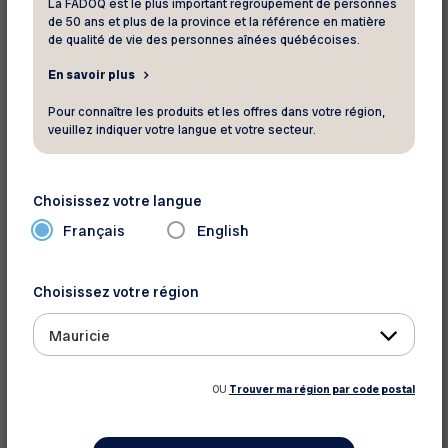
La FADOQ est le plus important regroupement de personnes
de 50 ans et plus de la province et la référence en matière
de qualité de vie des personnes aînées québécoises.
En savoir plus
Imprimer cet article
Pour connaître les produits et les offres dans votre région,
veuillez indiquer votre langue et votre secteur.
Partager sur :
Choisissez votre langue
Français
English
Choisissez votre région
Mauricie
OU
Trouver ma région par code postal