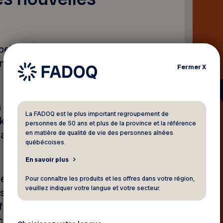
elait en panique, sa voix
der de l’argent de toute
Fermer
X
n plus possible avec les
La FADOQ est le plus important regroupement de
ke), est au cœur d’un
personnes de 50 ans et plus de la province et la référence
en matière de qualité de vie des personnes aînées
avec la participation de la
québécoises.
En savoir plus
e : alors que les aînés sont
Pour connaître les produits et les offres dans votre région,
veuillez indiquer votre langue et votre secteur.
sophistiquées, les outils
ndre sont encore rares. Il
ulièrement visés et