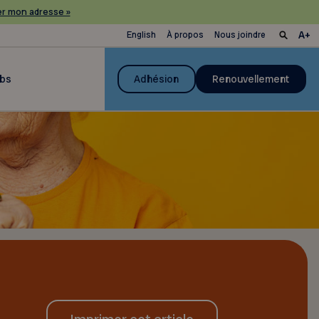
r mon adresse »
English
À propos
Nous joindre
ubs
Adhésion
Renouvellement