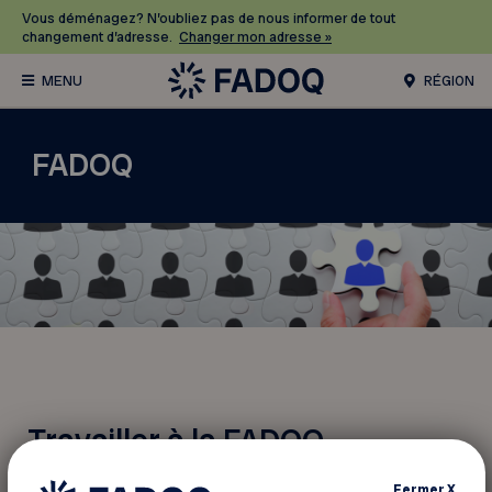
Vous déménagez? N’oubliez pas de nous informer de tout
changement d’adresse.
Changer mon adresse »
RÉGION
FADOQ
Travailler à la FADOQ
Fermer
X