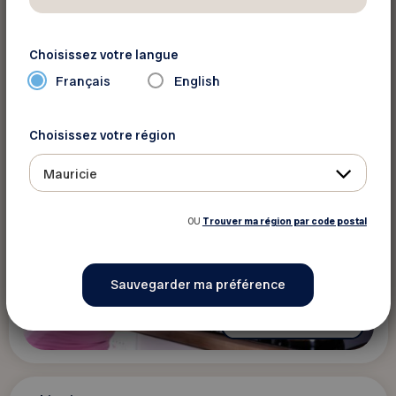
Comment prévenir les incendies et s’y
préparer
Choisissez votre langue
Français
English
Choisissez votre région
Mauricie
OU
Trouver ma région par code postal
En savoir plus