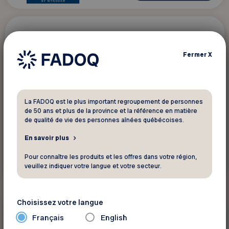
10 %
Tourisme - Voyage
Fermer
X
Escapades Memphrémagog
10 % de rabais sur une croisière à bord du
La FADOQ est le plus important regroupement de personnes
bateau Le Grand Cru
de 50 ans et plus de la province et la référence en matière
de qualité de vie des personnes aînées québécoises.
En savoir plus
Pour connaître les produits et les offres dans votre région,
Voir ce rabais
veuillez indiquer votre langue et votre secteur.
Choisissez votre langue
15 %
Tourisme - Voyage
Français
English