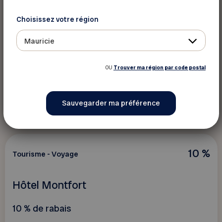
Fairmont
Choisissez votre région
15 % de rabais sur le meilleur tarif du jour
Mauricie
OU
Trouver ma région par code postal
Voir ce rabais
10 %
Tourisme - Voyage
Hôtel Montfort
10 % de rabais