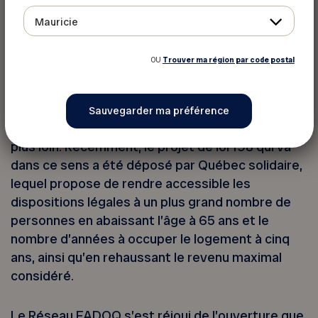
revenu est égal ou inférieur au revenu maximal lui
Mauricie
permettant d’être admissible à un logement à
loyer modique.
OU
Trouver ma région par code postal
À l’époque, le Réseau FADOQ avait appuyé cette
initiative. Près de 10 ans plus tard, notre
organisation estime qu’il faut maintenant aller
plus loin. Récemment, le projet de loi 198 qui va
dans ce sens a été déposé par Québec solidaire,
lequel propose de rendre accessible les
dispositions légales à un plus grand nombre de
personnes en abaissant l’âge à 65 ans et le
nombre d’années à occuper le logement à cinq
ans, ainsi qu’en rehaussant le revenu maximal
considéré.
Le Réseau FADOQ s’est réjoui de l’ouverture que