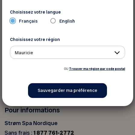
Choisissez votre langue
Vous devez vous identifier pour
Français
English
profiter de ce rabais
Choisissez votre région
Votre numéro de membre FADOQ :
Mauricie
OU
Trouver ma région par code postal
Pour informations
Strøm Spa Nordique
Sans frais :
1 877 761-2772