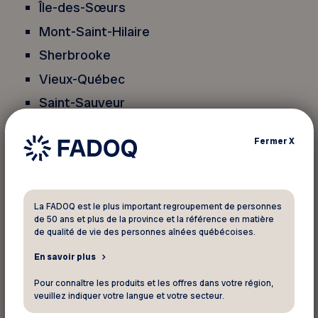
Île-des-Sœurs
Mont-Saint-Hilaire
Sherbrooke
Vieux-Québec
Saint-Sauveur
Fermer
X
Trouvez un spa
Offrir une carte-cadeau
La FADOQ est le plus important regroupement de personnes
de 50 ans et plus de la province et la référence en matière
de qualité de vie des personnes aînées québécoises.
Les rabais sont applicables sur les tarifs en cours
En savoir plus
avec présentation de la carte de membre
Pour connaître les produits et les offres dans votre région,
obligatoire et ne peuvent être jumelés à aucune
veuillez indiquer votre langue et votre secteur.
autre offre promotionnelle.