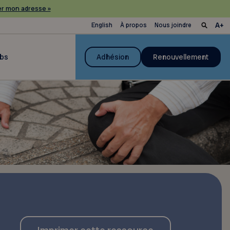
r mon adresse »
English
À propos
Nous joindre
ubs
Adhésion
Renouvellement