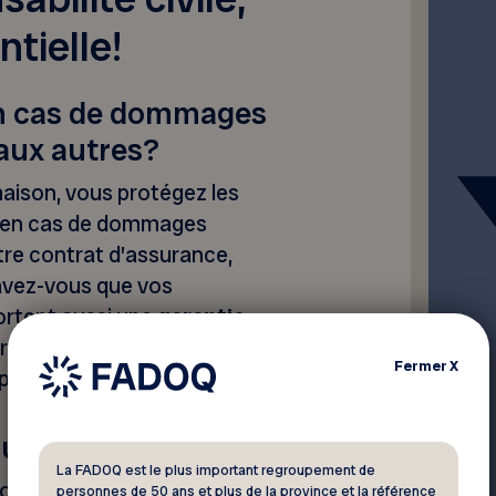
tielle!
en cas de dommages
aux autres?
maison, vous protégez les
i, en cas de dommages
otre contrat d’assurance,
savez-vous que vos
ortent aussi une
garantie
rotéger si vous causez
Fermer
X
rels ou matériels à autrui?
ssurance auto
La FADOQ est le plus important regroupement de
bords » … Vous êtes-vous
personnes de 50 ans et plus de la province et la référence