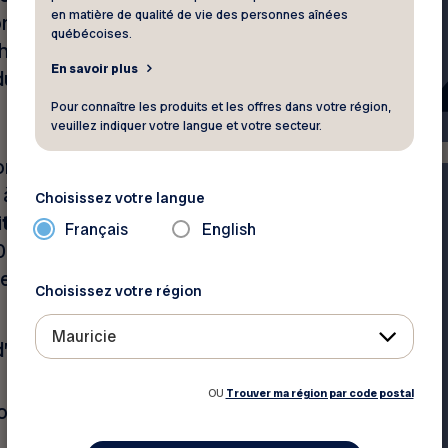
en matière de qualité de vie des personnes aînées
 signifie? Évidemment, il ne
québécoises.
éhicule! Ces termes font
En savoir plus
du contrat d’assurance
Pour connaître les produits et les offres dans votre région,
veuillez indiquer votre langue et votre secteur.
omobile oblige tout
e à souscrire une
assurance
Choisissez votre langue
itre A
de votre contrat. Le
Français
English
 $, mais c’est généralement
 est souscrit. Cette
Choisissez votre région
Mauricie
’une collision dont vous
OU
Trouver ma région par code postal
rels en cas d’accident à