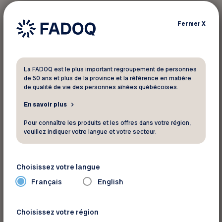
C’est dans le cadre de l’Entente spécifique sur
Fermer
X
l’adaptation régionale pour l’amélioration des
conditions de vie des personnes aînées 2013-
2017 que les premiers ateliers ont vu le jour au
Bas Saint-Laurent. Grâce aux efforts concertés
La FADOQ est le plus important regroupement de personnes
de 50 ans et plus de la province et la référence en matière
de la Table multisectorielle des aînés du
de qualité de vie des personnes aînées québécoises.
Témiscouata et de la
FADOQ – Région Bas-
En savoir plus
Saint-Laurent
, 50 ateliers ont été réalisés sur le
territoire du Témiscouata. En 2017, la
FADOQ
a
Pour connaître les produits et les offres dans votre région,
veuillez indiquer votre langue et votre secteur.
annoncé le déploiement du programme dans
toutes les régions du Québec.
Choisissez votre langue
Français
English
En savoir plus sur ce programme
Choisissez votre région