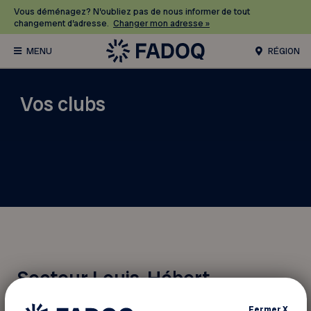
Vous déménagez? N’oubliez pas de nous informer de tout
changement d’adresse.
Changer mon adresse »
RÉGION
Vos clubs
Secteur Louis-Hébert
Fermer
X