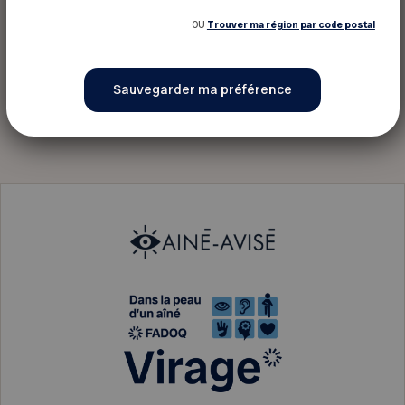
OU
Trouver ma région par code postal
Club FADOQ St-Jean-Baptiste-de
la Salle