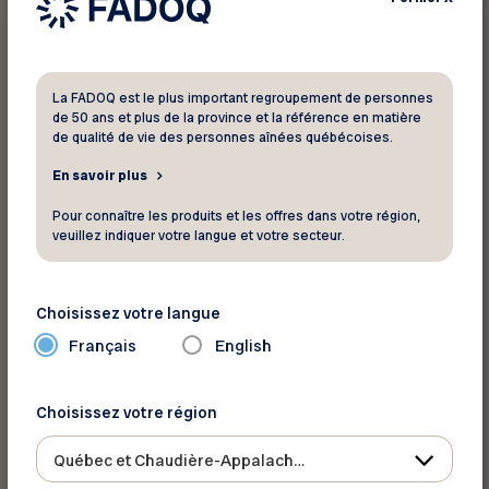
Liste des clubs
Cliquez ici pour consulter la liste des
activités du secteur
La FADOQ est le plus important regroupement de personnes
de 50 ans et plus de la province et la référence en matière
de qualité de vie des personnes aînées québécoises.
Club FADOQ Les Saules Duberger
En savoir plus
Club FADOQ ND de Pitié
Pour connaître les produits et les offres dans votre région,
veuillez indiquer votre langue et votre secteur.
Club FADOQ de l’Ancienne-Lorette
Club FADOQ Cap-Rouge
Club FADOQ Bonne Entente
Choisissez votre langue
Français
English
Club FADOQ Ste-Geneviève
Club FADOQ Saint-Mathieu
Choisissez votre région
Club FADOQ Ste-Ursule
Club FADOQ Saint-Louis-de-
Québec et Chaudière-Appalaches
France