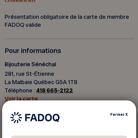
Présentation obligatoire de la carte de membre
FADOQ valide
Pour informations
Bijouterie Sénéchal
281, rue St-Étienne
La Malbaie Québec G5A 1T8
Téléphone :
418 665-2122
Voir la carte
Fermer
X
Retourner aux rabais