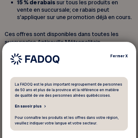
15 % de rabais
sur tous les produits en
vente en succursale; ce rabais peut
s’appliquer sur une promotion déjà en cours.
Ces offres sont disponibles dans toutes les
succursales Antirouille Métropolitain.
Fermer
X
Vous devez vous identifier pour
profiter de ce rabais
La FADOQ est le plus important regroupement de personnes
de 50 ans et plus de la province et la référence en matière
Votre numéro de membre FADOQ :
de qualité de vie des personnes aînées québécoises.
En savoir plus
Pour connaître les produits et les offres dans votre région,
veuillez indiquer votre langue et votre secteur.