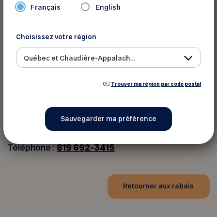
Français
English
Pour informations
Choisissez votre région
Quad Royal
Québec et Chaudière-Appalaches
Sur rendez-vous seulement
OU
Trouver ma région par code postal
Téléphone :
514 218-7638
Site web
Téléphone :
418 446-9311
Téléphone :
819 692-3415
Retourner aux rabais