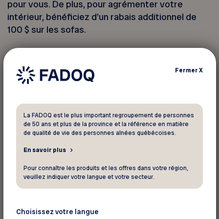
pour vous. De plus, pour agrémenter votre
intérieur, bénéficiez d’un rabais additionnel de
100 $ sur les sofas.
Les produits sont soigneusement sélectionnés
pour allier confort, qualité et durabilité. Cette
Fermer
X
offre est l’occasion parfaite pour améliorer votre
mobilité ou renouveler votre espace de vie tout
en réalisant des économies significatives. Ne
La FADOQ est le plus important regroupement de personnes
manquez pas cette chance de vous équiper à
de 50 ans et plus de la province et la référence en matière
prix réduit!
de qualité de vie des personnes aînées québécoises.
En savoir plus
Rendez-vous en magasin ou sur le site web pour
Pour connaître les produits et les offres dans votre région,
découvrir tous les produits éligibles à cette
veuillez indiquer votre langue et votre secteur.
promotion.
Choisissez votre langue
*Rabais disponible en magasin seulement.