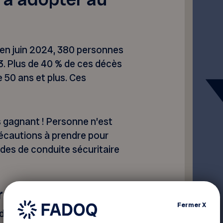
u en juin 2024, 380 personnes
23. Plus de 40 % de ces décès
50 ans et plus. Ces
 gagnant ! Personne n’est
précautions à prendre pour
udes de conduite sécuritaire
r la route
Fermer
X
des collisions et 65 % des