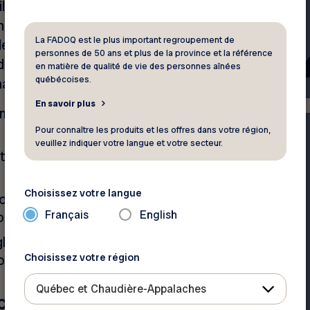
sent leur cellulaire sont
impliqués dans un accident.
La FADOQ est le plus important regroupement de
de distraction qui nous font
personnes de 50 ans et plus de la province et la référence
 de mettre en péril votre
en matière de qualité de vie des personnes aînées
québécoises.
habitude de :
En savoir plus
grammer votre GPS avant de
Pour connaître les produits et les offres dans votre région,
veuillez indiquer votre langue et votre secteur.
otre vue et coupez la
Choisissez votre langue
oire en conduisant (ou
Français
English
ouge);
églez le volume de façon à
Choisissez votre région
ronnants.
Québec et Chaudière-Appalaches
c