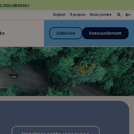
r mon adresse »
English
À propos
Nous joindre
ubs
Adhésion
Renouvellement