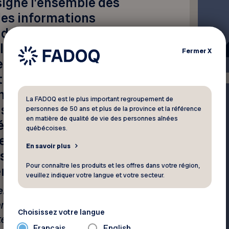
signe l’ensemble des
des informations
 des routes et des
le est destinée à
Fermer
X
 en nous informant
ons relatifs à la
ments utiles à la
La FADOQ est le plus important regroupement de
 soit en nous
personnes de 50 ans et plus de la province et la référence
en matière de qualité de vie des personnes aînées
s équipements
québécoises.
nts. Elle nous parle.
En savoir plus
i universel, chez-
Pour connaître les produits et les offres dans votre région,
rs le monde.
veuillez indiquer votre langue et votre secteur.
r circulant sur une route où
omment pourrions-nous
Choisissez votre langue
el contexte pourrait
Français
English