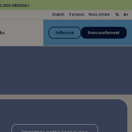
r mon adresse »
English
À propos
Nous joindre
ubs
Adhésion
Renouvellement