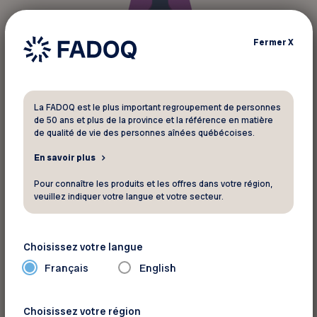
Fermer
X
La FADOQ est le plus important regroupement de personnes
de 50 ans et plus de la province et la référence en matière
de qualité de vie des personnes aînées québécoises.
En savoir plus
Pour connaître les produits et les offres dans votre région,
veuillez indiquer votre langue et votre secteur.
Pour repérer une fausse nouvelle,
il faut se
poser cinq questions
:
Choisissez votre langue
Qui ?
Français
English
Faites une recherche sur l’auteur. L’auteur est-il
nommé et crédible ?
Choisissez votre région