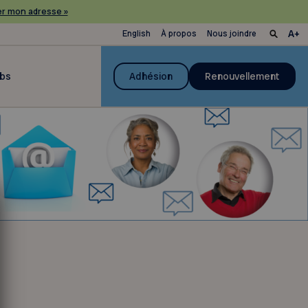
r mon adresse »
English
À propos
Nous joindre
ubs
Adhésion
Renouvellement