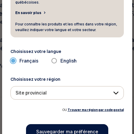
québécoises.
auds de l’heure, les concours exclusifs, les loisirs
iel ! Abonnez-vous dès maintenant aux infolettres 
En savoir plus
out au Québec.
Pour connaître les produits et les offres dans votre région,
veuillez indiquer votre langue et votre secteur.
Virage afin de découvrir en primeur nos reportages c
, le bien-être, les tendances, les finances personne
Choisissez votre langue
Français
English
l’essentiel de la FADOQ.
Choisissez votre région
Site provincial
OU
Trouver ma région par code postal
Je ne suis pas membre de la FADOQ