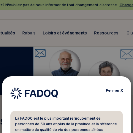
? N’oubliez pas de nous informer de tout changement d’adresse.
Change
tualités
Rabais
Loisirs et événements
Ressources
Cl
Fermer
X
 infolettres!
La FADOQ est le plus important regroupement de
personnes de 50 ans et plus de la province et la référence
en matière de qualité de vie des personnes aînées