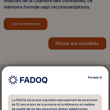
finances de la Chambre des communes, ce
mémoire formule sept recommandations.
Lire ce mémoire
Retour aux actualités
Fermer
X
Imprimer cet article
La FADOQ est le plus important regroupement de personnes
de 50 ans et plus de la province et la référence en matière
Partager sur :
de qualité de vie des personnes aînées québécoises.