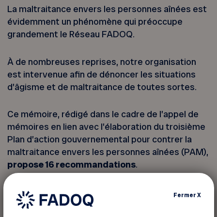
La maltraitance envers les personnes aînées est
évidemment un phénomène qui préoccupe
grandement le Réseau FADOQ.
À de nombreuses reprises, notre organisation
est intervenue afin de dénoncer les situations
d’âgisme et de maltraitance de toutes sortes.
Ce mémoire, rédigé dans le cadre de l’appel de
mémoires en lien avec l’élaboration du troisième
Plan d’action gouvernemental pour contrer la
maltraitance envers les personnes aînées (PAM),
propose 16 recommandations
.
Fermer
X
Lire le mémoire