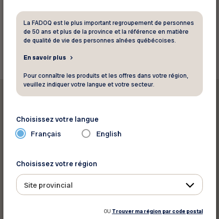
Source: Réseau FADOQ
La FADOQ est le plus important regroupement de personnes
de 50 ans et plus de la province et la référence en matière
Retour aux actualités
de qualité de vie des personnes aînées québécoises.
En savoir plus
Pour connaître les produits et les offres dans votre région,
veuillez indiquer votre langue et votre secteur.
Choisissez votre langue
Français
English
Imprimer cet article
Choisissez votre région
Partager sur :
Site provincial
OU
Trouver ma région par code postal