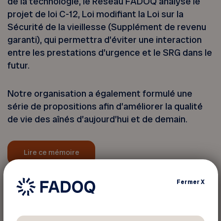
de la technologie, le Réseau FADOQ analyse le
projet de loi C-12, Loi modifiant la Loi sur la
Sécurité de la vieillesse (Supplément de revenu
garanti), qui permettra d’éviter une interaction
entre les prestations d’urgence et le SRG dans le
futur.
Notre organisation a également formulé une
série de propositions afin d’améliorer la qualité
de vie des aînés d’aujourd’hui et de demain.
Lire ce mémoire
Fermer
X
Retour aux actualités