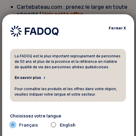
Cartebateau.com : prenez le large en toute
sécurité |
Voir cette offre
Fermer
X
Escapades sur terre : liberté et
découvertes
Envie de prendre la route et d’explorer
La FADOQ est le plus important regroupement de personnes
autrement? Les possibilités sont infinies pour
de 50 ans et plus de la province et la référence en matière
des vacances à votre image, flexibles et
de qualité de vie des personnes aînées québécoises.
inspirantes.
En savoir plus
Vanlife : voyagez à votre rythme, en toute
Pour connaître les produits et les offres dans votre région,
liberté |
Voir cette offre
veuillez indiquer votre langue et votre secteur.
Terego : vivez des séjours uniques en pleine
nature |
Voir cette offre
Choisissez votre langue
Toutourisme Québec : partez à l’aventure
Français
English
avec votre fidèle compagnon |
Voir cette