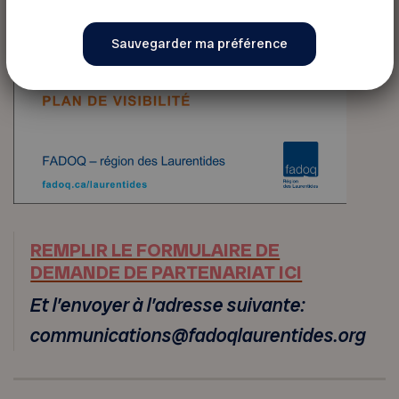
REMPLIR LE FORMULAIRE DE
DEMANDE DE PARTENARIAT ICI
Et l’envoyer à l’adresse suivante:
communications@fadoqlaurentides.org