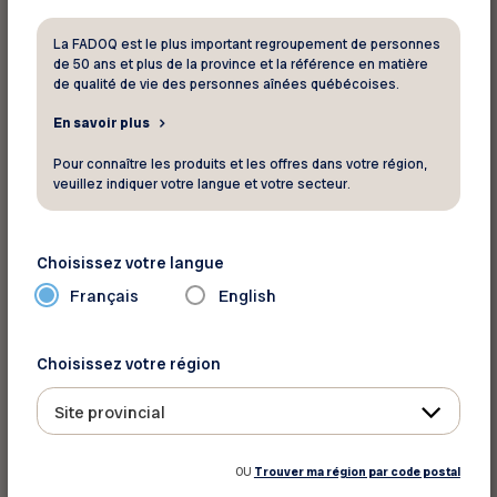
Infolettre;
Et plus encore !
La FADOQ est le plus important regroupement de personnes
de 50 ans et plus de la province et la référence en matière
de qualité de vie des personnes aînées québécoises.
Consultez tous les détails du Programme
Rabais et Privilèges ici :
En savoir plus
Cliquez sur l’image pour accéder au document
Pour connaître les produits et les offres dans votre région,
veuillez indiquer votre langue et votre secteur.
Choisissez votre langue
Français
English
Choisissez votre région
Site provincial
OU
Trouver ma région par code postal