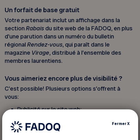
Un forfait de base gratuit
Votre partenariat inclut un affichage dans la
section
Rabais
du site web de la FADOQ, en plus
d’une parution dans un numéro du bulletin
régional
Rendez-vous
, qui paraît dans le
magazine
Virage
, distribué à l’ensemble des
membres laurentiens.
Vous aimeriez encore plus de visibilité ?
C’est possible! Plusieurs options s’offrent à
vous:
Publicité sur le site web;
Publication dans le bulletin régional;
Fermer
X
Publication Facebook;